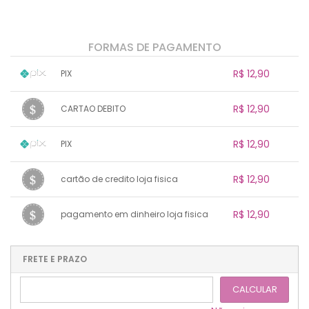
FORMAS DE PAGAMENTO
R$ 12,90
PIX
1x sem juros de R$ 12,90
.
.
.
.
R$ 12,90
CARTAO DEBITO
.
.
.
.
.
.
.
1x sem juros de R$ 12,90
.
.
.
.
R$ 12,90
PIX
.
.
.
.
.
.
.
1x sem juros de R$ 12,90
.
.
.
.
R$ 12,90
cartão de credito loja fisica
.
.
.
.
.
.
.
1x sem juros de R$ 12,90
.
.
.
.
R$ 12,90
pagamento em dinheiro loja fisica
.
.
.
.
.
.
.
1x sem juros de R$ 12,90
.
.
.
.
.
.
.
.
.
.
FRETE E PRAZO
.
CALCULAR